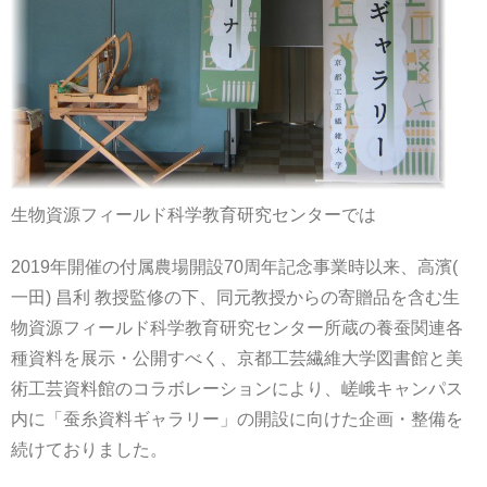
生物資源フィールド科学教育研究センターでは
2019年開催の付属農場開設70周年記念事業時以来、高濱(
一田) 昌利 教授監修の下、同元教授からの寄贈品を含む生
物資源フィールド科学教育研究センター所蔵の養蚕関連各
種資料を展示・公開すべく、京都工芸繊維大学図書館と美
術工芸資料館のコラボレーションにより、嵯峨キャンパス
内に「蚕糸資料ギャラリー」の開設に向けた企画・整備を
続けておりました。