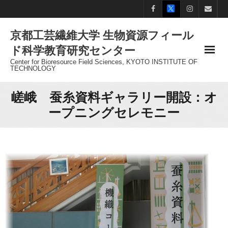
Skip
to
京都工芸繊維大学 生物資源フィール
content
ド科学教育研究センター
Center for Bioresource Field Sciences, KYOTO INSTITUTE OF
TECHNOLOGY
嵯峨 蚕糸資料ギャラリー開設：オ
ープニングセレモニー