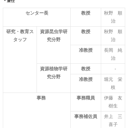
＊兼任
センター長
教授
秋野 順
治
研究・教育ス
資源昆虫学研
教授
秋野 順
タッフ
究分野
治
准教授
長岡 純
治
資源植物学研
教授
-
究分野
准教授
堀元 栄
枝
事務
事務職員
伊藤 友
樹生
事務補佐員
井上 三
喜子