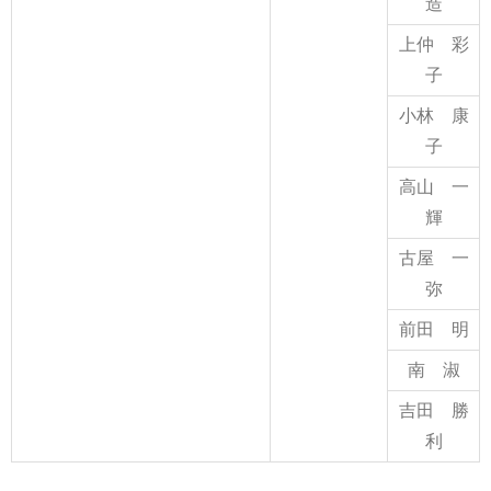
造
上仲 彩
子
小林 康
子
高山 一
輝
古屋 一
弥
前田 明
南 淑
吉田 勝
利