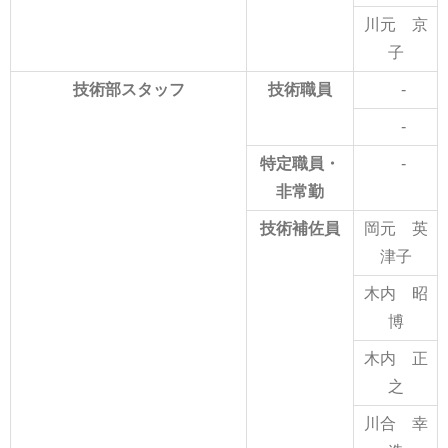
川元 京
子
技術部スタッフ
技術職員
-
-
特定職員・
-
非常勤
技術補佐員
岡元 英
津子
木内 昭
博
木内 正
之
川合 幸