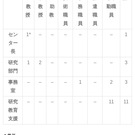
教
教
助
術
務
遣
勤職
授
授
教
職
職
職
員
員
員
員
セン
1*
–
–
–
–
–
–
1
ター
長
研究
1
2
–
–
–
–
–
3
部門
事務
–
–
–
–
1
–
2
3
室
研究
–
–
–
–
–
–
11
11
教育
支援