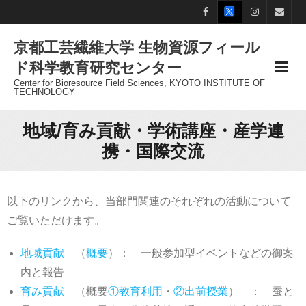
Skip
to
京都工芸繊維大学 生物資源フィール
content
ド科学教育研究センター
Center for Bioresource Field Sciences, KYOTO INSTITUTE OF
TECHNOLOGY
地域/育み貢献・学術講座・産学連
携・国際交流
以下のリンクから、当部門関連のそれぞれの活動について
ご覧いただけます。
地域貢献
（
概要
）： 一般参加型イベントなどの御案
内と報告
育み貢献
（概要
①教育利用
・
②出前授業
） ： 蚕と