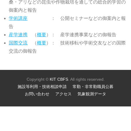
桑・アリなどの昆虫や作物栽培を通しての総合的学習の
御案内と報告
学術講座
（概要）
： 公開セミナーなどの御案内と報
告
産学連携
（
概要
）： 産学連携事業などの御報告
国際交流
（
概要
）： 技術移転や学術交友などの国際
交流の御報告
Copyright ©
KIT
CBFS
. All rights reserved.
施設等利用・技術相談申請
常勤・非常勤職員公募
お問い合わせ
アクセス
気象観測データ