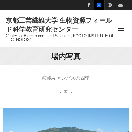
Skip
to
京都工芸繊維大学 生物資源フィール
content
ド科学教育研究センター
Center for Bioresource Field Sciences, KYOTO INSTITUTE OF
TECHNOLOGY
場内写真
嵯峨キャンパスの四季
＜春＞