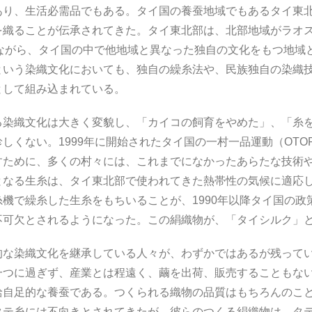
あり、生活必需品でもある。タイ国の養蚕地域でもあるタイ東
を織ることが伝承されてきた。タイ東北部は、北部地域がラオ
けながら、タイ国の中で他地域と異なった独自の文化をもつ地域
という染織文化においても、独自の繰糸法や、民族独自の染織
として組み込まれている。
織文化は大きく変貌し、「カイコの飼育をやめた」、「糸を
しくない。1999年に開始されたタイ国の一村一品運動（OTO
すために、多くの村々には、これまでになかったあらたな技術
となる生糸は、タイ東北部で使われてきた熱帯性の気候に適応
機で繰糸した生糸をもちいることが、1990年以降タイ国の政策
不可欠とされるようになった。この絹織物が、「タイシルク」
染織文化を継承している人々が、わずかではあるが残ってい
一つに過ぎず、産業とは程遠く、繭を出荷、販売することもな
給自足的な養蚕である。つくられる織物の品質はもちろんのこ
タテ糸には不向きとされてきたが、彼らのつくる絹織物は、タ