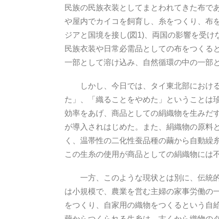
民族の民族衣装としてまとわれてきた布で
や屋内でカイコを飼育し、糸をつくり、布
ジアと国境を接し(図1)、両国の影響を受
民族衣装や日常必需品としての布をつくる
一部として溶け込み、自然循環の中の一部
しかし、今日では、タイ東北部における染
た」、「織ることをやめた」ということは珍
効率をあげ、商品としての絹織物を生みだ
が導入されはじめた。また、絹織物の原料
く、温帯性の二化性蚕品種の繭から自動繰糸
この生糸の使用が商品としての絹織物には
一方、このような現状とは別に、伝統的な
は小規模で、農業を営む主婦の家事労働の
をつくり、自家用の織物をつくるという自
繭からつくられる生糸は、古くから織物の