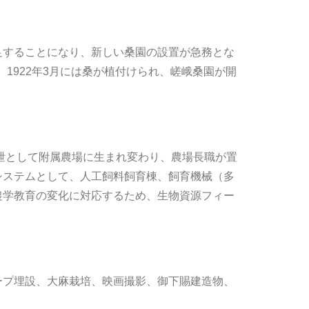
することになり、新しい桑園の設置が急務とな
1922年3月には桑が植付けられ、嵯峨桑園が開
泄として附属農場に生まれ変わり、農場長職が置
システムとして、人工飼料飼育棟、飼育機械（多
農学教育の変化に対応するため、生物資源フィー
プ埋設、大麻栽培、映画撮影、御下賜建造物、