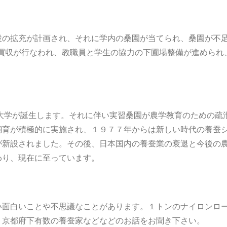
の拡充が計画され、それに学内の桑園が当てられ、桑園が不足
の買収が行なわれ、教職員と学生の協力の下圃場整備が進められ、
維大学が誕生します。それに伴い実習桑園が農学教育のための疏
飼育が積極的に実施され、１９７７年からは新しい時代の養蚕
が新設されました。その後、日本国内の養蚕業の衰退と今後の
わり、現在に至っています。
面白いことや不思議なことがあります。１トンのナイロンロー
、京都府下有数の養蚕家などなどのお話をお聞き下さい。