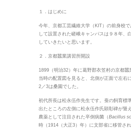
１．はじめに
今年、京都工芸繊維大学（KIT）の前身校
して設置された嵯峨キャンパスは９８年、
していきたいと思います。
２．京都蠶業講習所開設
1899（明治32）年に葛野郡衣笠村の京
当時の配置図を見ると、北側が正面で左右
2／3は桑園でした。
初代所長は松永伍作先生です。蚕の飼育標準
出たところの左側に松永伍作氏顕彰碑が聳
農薬として注目された卒倒病菌（
Bacillus so
時（1914（大正3）年）に文部省に移管