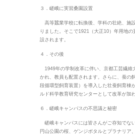
３．嵯峨に実習桑園設置
高等蠶業学校に転換後、学科の壮絶、施設
りました。そこで1921（大正10）年用地
設されます。
４．その後
1949年の学制改革に伴い、京都工芸繊
かれ、教員も配置されます。さらに、蚕の
段循環型飼育装置）を導入した壮蚕飼育棟
ルド科学教育研究センターとして改革が加
６．嵯峨キャンパスの不思議と秘密
嵯峨キャンパスには皆さんがご存知でない
円山公園の桜、ゲンジボタルとプラナリア