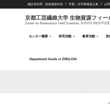
Skip
施設等利用・技術相談申請
常勤・非常勤職員公募
お問
to
content
京都工芸繊維大学 生物資源フィ
Center for Bioresource Field Sciences, KYOTO INSTI
センター概要
研究活動
教育活動
技
-Department Guide in ENGLISH-
*