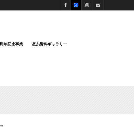
0周年記念事業
蚕糸資料ギャラリー
**