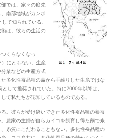
北部では、家々の庭先
ス、南部地域がカンボ
として知られている。
技術は、彼らの生活の
つくらなくなっ
P）にともない、生産
や分業などの生産方式
した多化性蚕品種の繭から手繰りした生糸ではな
として推奨されていた。特に2000年以降は、
として私たちが認知しているものである。
る。彼らが受け継いできた多化性蚕品種の養蚕
い。農家の主婦が自らカイコを飼育し得た繭で糸
と、糸質にこだわることもない。多化性蚕品種の
テ糸、ヨコ糸共に、多化性蚕品種の繭からつくら