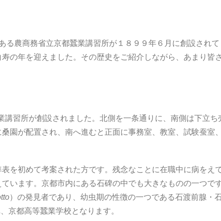
である農商務省立京都蠶業講習所が１８９９年６月に創設され
白寿の年を迎えました。その歴史をご紹介しながら、あまり皆
都蠶業講習所が創設されました。北側を一条通りに、南側は下立
に桑園が配置され、南へ進むと正面に事務室、教室、試験蚕室
表を初めて考案された方です。残念なことに在職中に病をえて
えています。京都市内にある石碑の中でも大きなものの一つです
tto
）の発見者であり、幼虫期の性徴の一つである石渡前腺・石
され、京都高等蠶業学校となります。