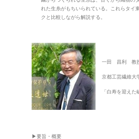
れた生糸がもちいられている。これらタイ
クと比較しながら解説する。
一田 昌利 教
京都工芸繊維大
「白寿を迎えた
▶要旨・概要