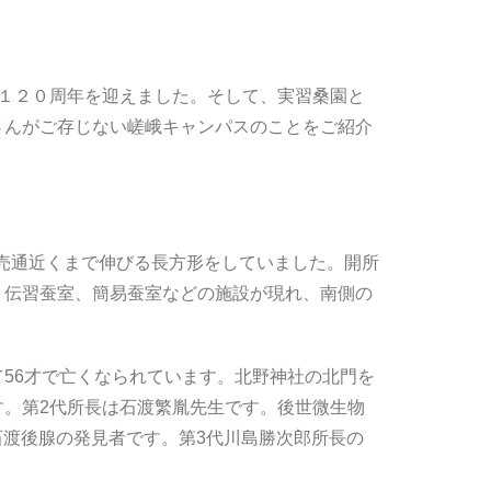
て１２０周年を迎えました。そして、実習桑園と
さんがご存じない嵯峨キャンパスのことをご紹介
ち売通近くまで伸びる長方形をしていました。開所
、伝習蚕室、簡易蚕室などの施設が現れ、南側の
56才で亡くなられています。北野神社の北門を
。第2代所長は石渡繁胤先生です。後世微生物
渡後腺の発見者です。第3代川島勝次郎所長の