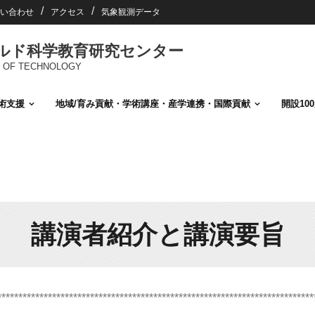
い合わせ
アクセス
気象観測データ
ールド科学教育研究センター
TUTE OF TECHNOLOGY
術支援
地域/育み貢献・学術講座・産学連携・国際貢献
開設10
講演者紹介と講演要旨
***************************************************************************