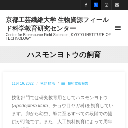
Skip
to
京都工芸繊維大学 生物資源フィール
content
ド科学教育研究センター
Center for Bioresource Field Sciences, KYOTO INSTITUTE OF
TECHNOLOGY
ハスモンヨトウの飼育
11月 16, 2022
秋野 順治
技術支援報告
技術部門では研究教育用としてハスモンヨトウ
(
Spodoptera litura
、チョウ目ヤガ科)を飼育してい
ます。卵から幼虫、蛾に至るすべての段階での提
供が可能です。また、人工飼料飼育によって周年