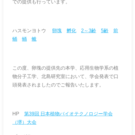
での提供も行っています。
ハスモンヨトウ
卵塊
孵化
2～3齢
5齢
前
蛹
蛹
蛾
この度、卵塊の提供先の本学、応用生物学系の植
物分子工学、北島研究室において、学会発表で口
頭発表されましたのでご報告いたします。
HP
第39回 日本植物バイオテクノロジー学会
（堺）大会