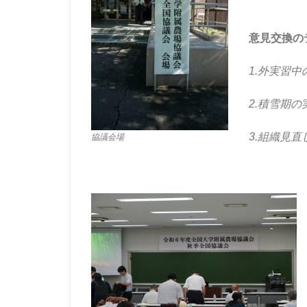
意見交換の
1.
外実習中
2.
積雪期の
3.
組織見直
協議会場