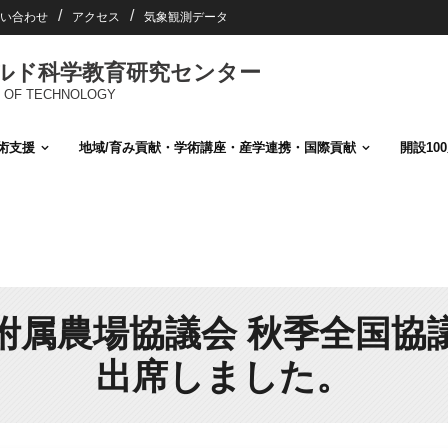
い合わせ
アクセス
気象観測データ
ールド科学教育研究センター
TUTE OF TECHNOLOGY
術支援
地域/育み貢献・学術講座・産学連携・国際貢献
開設10
附属農場協議会 秋季全国協
出席しました。