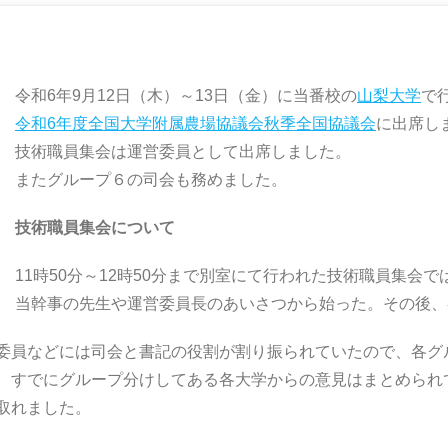
令和6年9月12日（木）～13日（金）に当番校の
山梨大学
で
令和6年度全国大学附属農場協議会秋季全国協議会
に出席し
技術職員集会は運営委員として出席しました。
またグループ６の司会も務めました。
技術職員集会について
11時50分～12時50分まで別室にて行われた技術職員集会
当幹事の先生や運営委員長のあいさつから始った。その後、
委員などには司会と書記の役割が割り振られていたので、各グ
。すでにグループ分けしてある各大学からの意見はまとめられ
取れました。