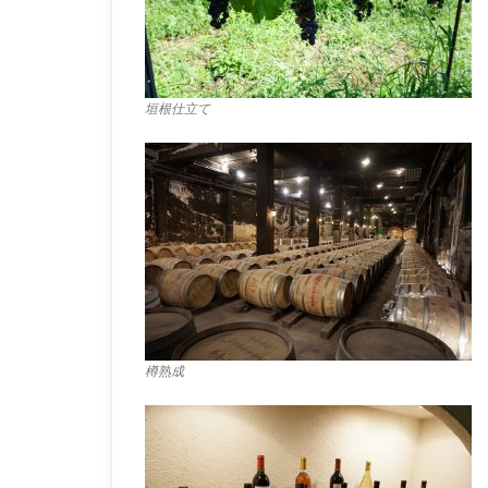
垣根仕立て
樽熟成