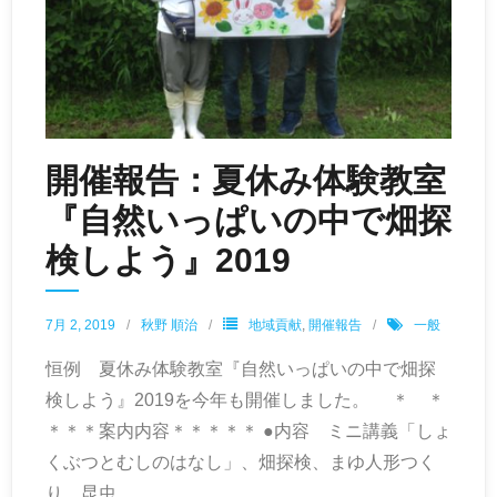
開催報告：夏休み体験教室
『自然いっぱいの中で畑探
検しよう』2019
7月 2, 2019
秋野 順治
地域貢献
,
開催報告
一般
恒例 夏休み体験教室『自然いっぱいの中で畑探
検しよう』2019を今年も開催しました。 ＊ ＊
＊＊＊案内内容＊＊＊＊＊ ●内容 ミニ講義「しょ
くぶつとむしのはなし」、畑探検、まゆ人形つく
り、昆虫
…