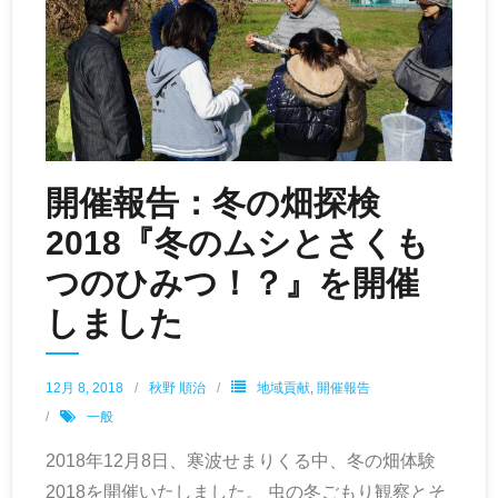
開催報告：冬の畑探検
2018『冬のムシとさくも
つのひみつ！？』を開催
しました
12月 8, 2018
秋野 順治
地域貢献
,
開催報告
一般
2018年12月8日、寒波せまりくる中、冬の畑体験
2018を開催いたしました。 虫の冬ごもり観察とそ