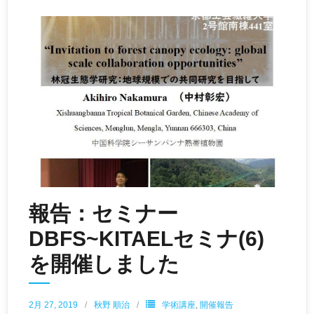
報告：セミナー
DBFS~KITAELセミナ(6)
を開催しました
2月 27, 2019
秋野 順治
学術講座
,
開催報告