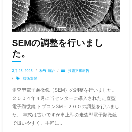
SEMの調整を行いまし
た。
3月 23, 2023
秋野 順治
技術支援報告
技術支援
走査型電子顕微鏡（SEM）の調整を行いました。
２００４年４月に当センターに導入された走査型
電子顕微鏡 トプコンSM－２００の調整を行いまし
た。 年式は古いですが卓上型の走査型電子顕微鏡
で扱いやすく、手軽に
…