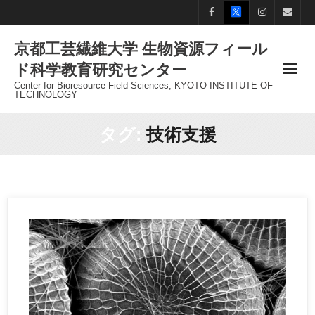
Skip
to
京都工芸繊維大学 生物資源フィール
content
ド科学教育研究センター
Center for Bioresource Field Sciences, KYOTO INSTITUTE OF
TECHNOLOGY
タグ:
技術支援