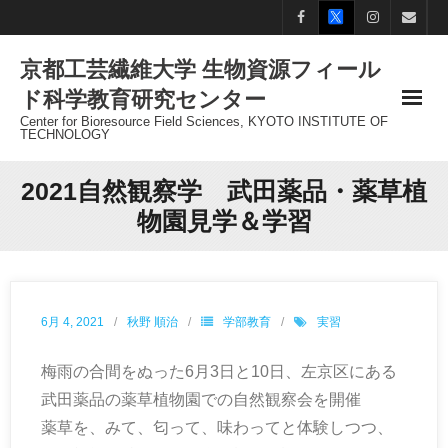
Skip
to
京都工芸繊維大学 生物資源フィール
content
ド科学教育研究センター
Center for Bioresource Field Sciences, KYOTO INSTITUTE OF
TECHNOLOGY
2021自然観察学 武田薬品・薬草植
物園見学＆学習
6月 4, 2021
秋野 順治
学部教育
実習
梅雨の合間をぬった6月3日と10日、左京区にある
武田薬品の薬草植物園での自然観察会を開催
薬草を、みて、匂って、味わってと体験しつつ、